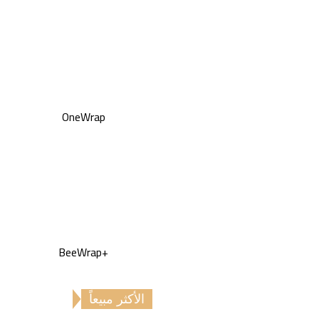
OneWrap
+BeeWrap
الأكثر مبيعاً