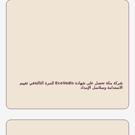
شركة مكة تحصل على شهادة EcoVadis للمرة الثالثةفي تقييم
اد