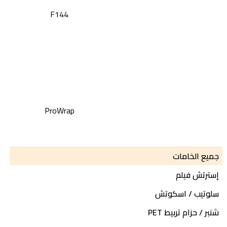
F144
ProWrap
صناديق