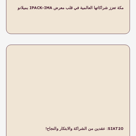
لب معرض IPACK-IMA بميلانو