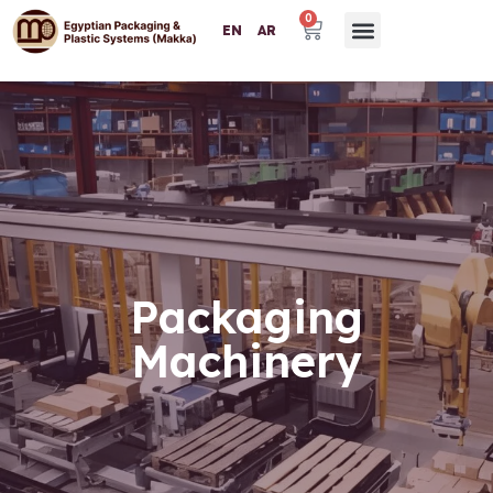
0
EN
AR
Packaging
Machinery